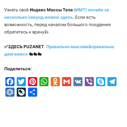
Узнать свой
Индекс Массы Тела
(
ИМТ) онлайн за
несколько секунд можно здесь
. Если есть
возможность, перед началом большого похудения
обратитесь к врачу👍
✅ЗДЕСЬ PUZANET
.
Правильно мыслим&правильно
двигаемся
🐇🐇🐇
Поделиться:
Facebook
Twitter
Pinterest
WhatsApp
Odnoklassniki
Gmail
VK
Viber
Skyp
Te
Mail.Ru
LiveJournal
Отправить