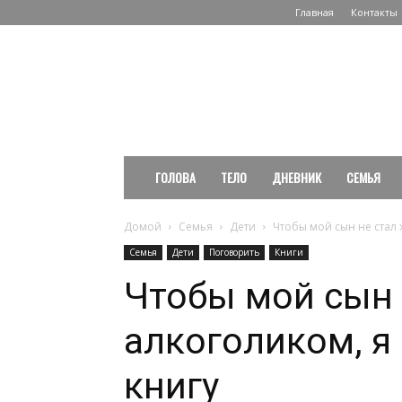
Главная
Контакты
PuzaNet.
Сайт
о
здоровье
и
здоровом
образе
ГОЛОВА
ТЕЛО
ДНЕВНИК
СЕМЬЯ
жизни
Домой
Семья
Дети
Чтобы мой сын не стал ж
Семья
Дети
Поговорить
Книги
Чтобы мой сын
алкоголиком, я 
книгу