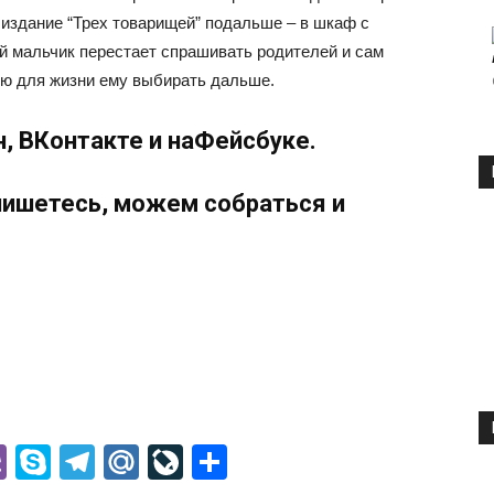
е издание “Трех товарищей” подальше – в шкаф с
ой мальчик перестает спрашивать родителей и сам
ию для жизни ему выбирать дальше.
н
,
ВКонтакте
и на
Фейсбуке
.
дпишетесь, можем собраться и
ssniki
l
K
Viber
Skype
Telegram
Mail.Ru
LiveJournal
Отправить