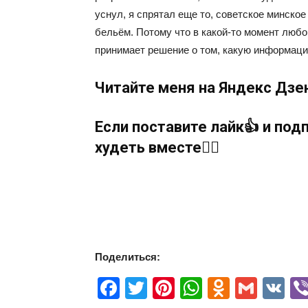
уснул, я спрятал еще то, советское минско
бельём. Потому что в какой-то момент люб
принимает решение о том, какую информац
Читайте меня
на Яндекс Дзе
Если поставите лайк👍 и по
худеть вместе🧗‍♂️
Поделиться:
Facebook
Twitter
Pinterest
WhatsApp
Odnokla
Gmai
V