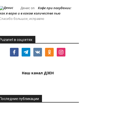
Кофе при похудении:
Денис
on
как я варю и в каком количестве пью
Спасибо большое, исправлю
Puzanet в соцсетях
facebook
telegram
vkontakte
odnoklassniki
instagram
Наш канал ДЗЕН
Последние публикации