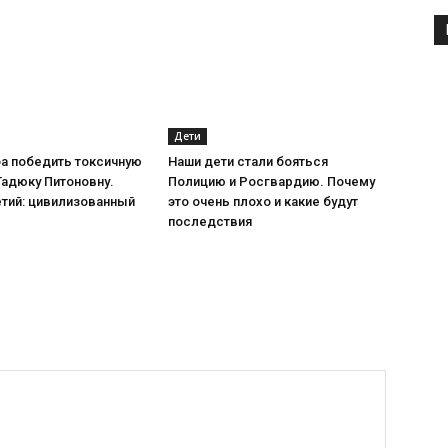
Дети
а победить токсичную
Наши дети стали бояться
Гадюку Питоновну.
Полицию и Росгвардию. Почему
етий: цивилизованный
это очень плохо и какие будут
последствия