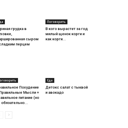
да
Поговорить
риная грудка в
В кого вырастет за год
ховке,
милый щенок корги и
аршированная сыром
как корги...
 сладким перцем
оговорить
Еда
равильное Похудение
Детокс салат с тыквой
 Правильные Мысли +
и авокадо
авильное питание (но
 обязательно...