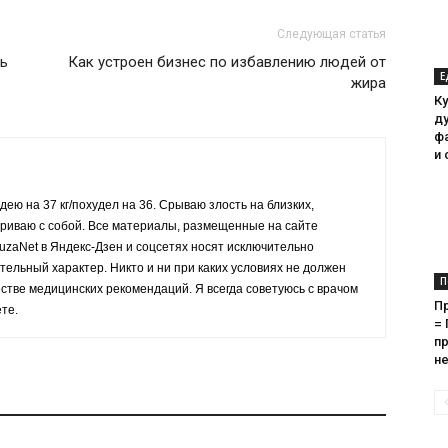
Следующая статья
шь
Как устроен бизнес по избавлению людей от
Е
жира
Ку
ду
ф
и
дею на 37 кг/похудел на 36. Срываю злость на близких,
ариваю с собой. Все материалы, размещенные на сайте
PuzaNet в Яндекс-Дзен и соцсетях носят исключительно
льный характер. Никто и ни при каких условиях не должен
П
естве медицинских рекомендаций. Я всегда советуюсь с врачом
П
ете.
=
пр
не