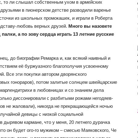
ах, то ли слышал собственным ухом в армейских
с друзьями в пионерском детстве разводили варенье
источки из школьных промокашек, и играли в Роберта
подставу-любовь верных друзей.
Много вы назовете
 палки, а по зову сердца играть 13 летние русские
нец, до биографии Ремарка и, как всякий наивный и
тствием её буржуазного благополучия усвоенному
й. Все эти покупки автором дворянского
ервых гонораров), потом залитые солнцем швейцарские
марлендитрихи в любовницах и со знанием дела
олько диссонировали с разбитыми рожами негодяев-
ов не жаловали), никогда не прекращающейся ночью
случайной девицы с низкой социальной
 дырявом кармане, что у меня, 20 летнего дурачка
что он будет ого-го мужиком – смесью Маяковского, Че