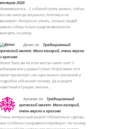
месяцам 2020
Мимимишечка... С собакой гулять можно, сейчас
это как никогда актуально, поэтому и не
дешевеют. Интересно узнать, сколько людей
завели собаку только ради возможности
выходить на улицу.
Традиционный
Денис
on
греческий омлет. Мало калорий, очень вкусно
и красиво
Может быть вы не в тех местах омлет ели? У
албанцев или у румын?:) Акис Петретзикис этот
омлет презентует, как однозначно греческий и
подробно объясняет почему. Да и рецепт
известный в Греции, многие…
Традиционный
Артанис
on
греческий омлет. Мало калорий,
очень вкусно и красиво
Очень интересный рецепт! Обязательно сделаю,
мне особенно понравился переворот. Но почему