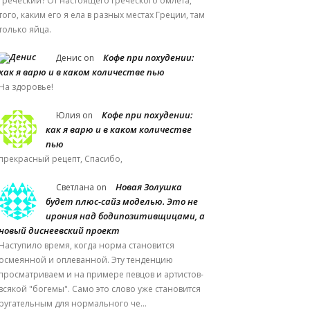
греческий? От настоящего греческого омлета,
того, каким его я ела в разных местах Греции, там
только яйца.
Кофе при похудении:
Денис
on
как я варю и в каком количестве пью
На здоровье!
Кофе при похудении:
Юлия
on
как я варю и в каком количестве
пью
прекрасный рецепт, Спасибо,
Новая Золушка
Светлана
on
будет плюс-сайз моделью. Это не
ирония над бодипозитивщицами, а
новый диснеевский проект
Наступило время, когда норма становится
осмеянной и оплеванной. Эту тенденцию
просматриваем и на примере певцов и артистов-
всякой "богемы". Само это слово уже становится
ругательным для нормального че…