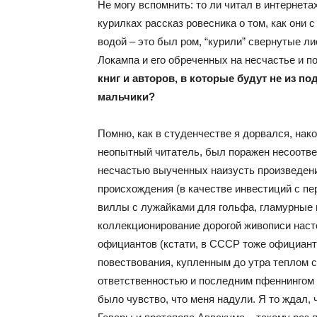
Не могу вспомнить: то ли читал в интернет
курилках рассказ ровесника о том, как они 
водой – это был ром, “курили” свернутые л
Локампа и его обреченных на несчастье и 
книг и авторов, в которые будут не из под
мальчики?
Помню, как в студенчестве я дорвался, нако
неопытный читатель, был поражен несоотве
несчастью выученных наизусть произведени
происхождения (в качестве инвестиций с п
виллы с лужайками для гольфа, гламурные 
коллекционирование дорогой живописи наст
официантов (кстати, в СССР тоже официант
повествования, купленным до утра теплом 
ответственностью и последним пфеннингом в
было чувство, что меня надули. Я то ждал, 