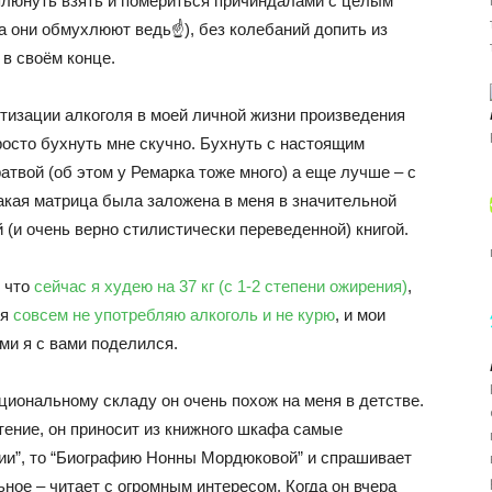
 плюнуть взять и помериться причиндалами с целым
а они обмухлюют ведь☝), без колебаний допить из
 в своём конце.
нтизации алкоголя в моей личной жизни произведения
росто бухнуть мне скучно. Бухнуть с настоящим
твой (об этом у Ремарка тоже много) а еще лучше – с
акая матрица была заложена в меня в значительной
 (и очень верно стилистически переведенной) книгой.
, что
сейчас я худею на 37 кг (с 1-2 степени ожирения)
,
 я
совсем не употребляю алкоголь и не курю
, и мои
ми я с вами поделился.
оциональному складу он очень похож на меня в детстве.
тение, он приносит из книжного шкафа самые
ии”, то “Биографию Нонны Мордюковой” и спрашивает
ное – читает с огромным интересом. Когда он вчера