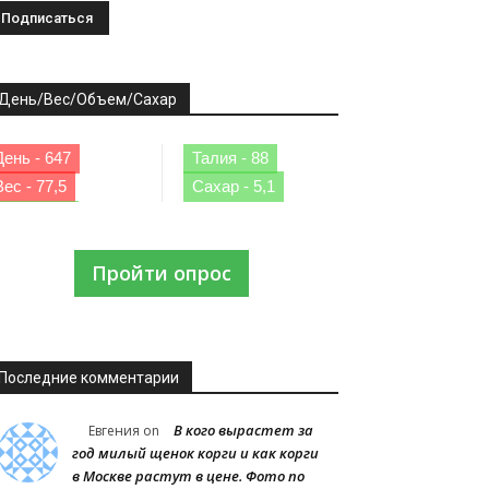
День/Вес/Объем/Сахар
День - 647
Талия - 88
Вес - 77,5
Сахар - 5,1
Пройти опрос
Последние комментарии
В кого вырастет за
Евгения
on
год милый щенок корги и как корги
в Москве растут в цене. Фото по