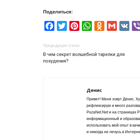
Поделиться:
Facebook
Twitter
Pinterest
WhatsApp
Odnokla
Gmai
V
Предыдущая статья
В чем секрет волшебной тарелки для
похудения?
Денис
Привет! Меня зовут Денис. Ху
рефлексирую и много разгов
PuzaNet.Net и на страницах 
информационный и образовате
использовать мой опыт в кач
и никогда не лечусь в Интерн