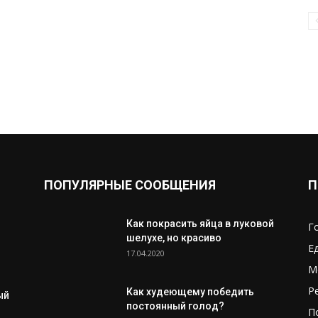
ПОПУЛЯРНЫЕ СООБЩЕНИЯ
П
Как покрасить яйца в луковой
Г
шелухе, но красиво
Е
17.04.2020
М
Р
Как худеющему победить
ый
постоянный голод?
П