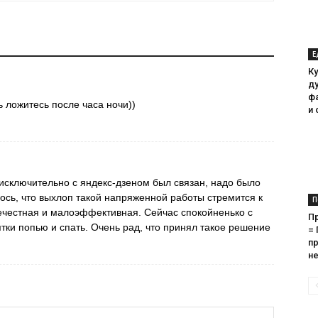
Е
Ку
ду
ф
ь ложитесь после часа ночи))
и
исключительно с яндекс-дзеном был связан, надо было
лось, что выхлоп такой напряженной работы стремится к
П
ечестная и малоэффективная. Сейчас спокойненько с
П
тки попью и спать. Очень рад, что принял такое решение
=
пр
не