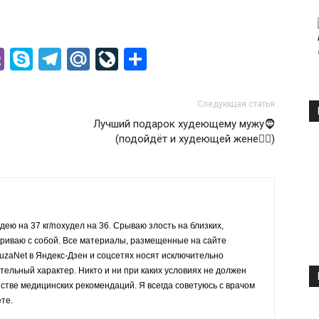
ssniki
l
K
Viber
Skype
Telegram
Mail.Ru
LiveJournal
Отправить
Следующая статья
Лучший подарок худеющему мужу🧔
(подойдёт и худеющей жене👱‍♀️)
дею на 37 кг/похудел на 36. Срываю злость на близких,
ариваю с собой. Все материалы, размещенные на сайте
PuzaNet в Яндекс-Дзен и соцсетях носят исключительно
льный характер. Никто и ни при каких условиях не должен
естве медицинских рекомендаций. Я всегда советуюсь с врачом
ете.