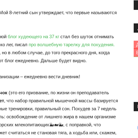
 Мой 8-летний сын утверждает, что первые называются
 мой
блог худеющего на 37 кг
стал без шуток отнимать
ко лег, писал
про волшебную тарелку для похудения.
 но в любом случае, до того прекрасного дня, когда
тот блог ежедневно. Дальше будет видно.
анизации – ежедневно вести дневник!
ачок
(это его призвание, по жизни он преподаватель
ет
, что набор правильной мышечной массы базируется
ьные тренировки, правильный сон. Похудев за 7 недель
ысль: освобождение от лишнего жира в нашем организме
орских млекопитающих🐳🐋🐳, с поправкой, что
ет считаться не становая тяга, а ходьба или, скажем,