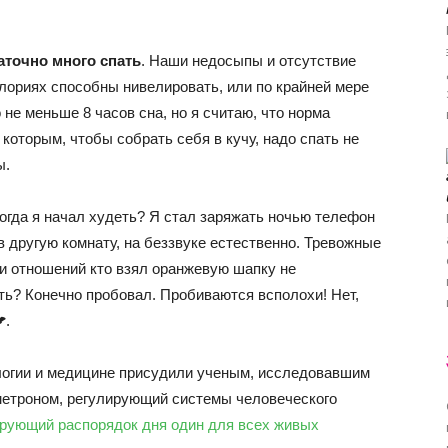
аточно много спать
. Наши недосыпы и отсутствие
алориях способны нивелировать, или по крайней мере
не меньше 8 часов сна, но я считаю, что норма
 которым, чтобы собрать себя в кучу, надо спать не
ы.
когда я начал худеть? Я стал заряжать ночью телефон
 в другую комнату, на беззвуке естественно. Тревожные
и отношений кто взял оранжевую шапку не
ть? Конечно пробовал. Пробиваются всполохи! Нет,
.
логии и медицине присудили ученым, исследовавшим
метроном, регулирующий системы человеческого
ирующий распорядок дня один для всех живых