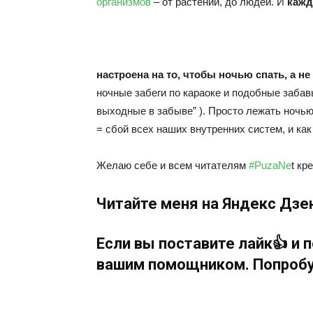
организмов
– от растений, до людей. И
кажд
настроена на то, чтобы ночью спать, а н
ночные забеги по караоке и подобные забав
выходные в забыве” ). Просто лежать ночью 
= сбой всех наших внутренних систем, и как
Желаю себе и всем читателям
#PuzaNe
t кр
Читайте меня
на Яндекс Дзе
Если вы поставите лайк👍 и 
вашим помощником. Попробуе