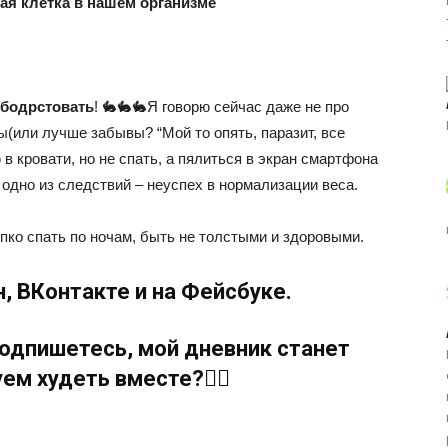
ая клетка в нашем организме
е бодрстовать
! 🐇🐇🐇Я говорю сейчас даже не про
ы(или лучше забывы? “Мой то опять, паразит, все
в кровати, но не спать, а пялиться в экран смартфона
 одно из следствий – неуспех в нормализации веса.
епко спать по ночам, быть не толстыми и здоровыми.
н
,
ВКонтакте
и на
Фейсбуке
.
подпишетесь, мой дневник станет
м худеть вместе?🧗‍♂️