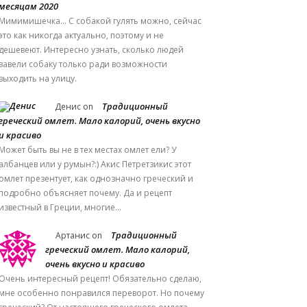
месяцам 2020
Мимимишечка... С собакой гулять можно, сейчас
это как никогда актуально, поэтому и не
дешевеют. Интересно узнать, сколько людей
завели собаку только ради возможности
выходить на улицу.
Традиционный
Денис
on
греческий омлет. Мало калорий, очень вкусно
и красиво
Может быть вы не в тех местах омлет ели? У
албанцев или у румын?:) Акис Петретзикис этот
омлет презентует, как однозначно греческий и
подробно объясняет почему. Да и рецепт
известный в Греции, многие…
Традиционный
Артанис
on
греческий омлет. Мало калорий,
очень вкусно и красиво
Очень интересный рецепт! Обязательно сделаю,
мне особенно понравился переворот. Но почему