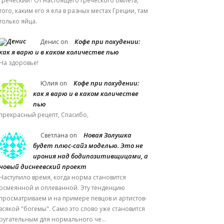
греческий? От настоящего греческого омлета,
того, каким его я ела в разных местах Греции, там
только яйца.
Кофе при похудении:
Денис
on
как я варю и в каком количестве пью
На здоровье!
Кофе при похудении:
Юлия
on
как я варю и в каком количестве
пью
прекрасный рецепт, Спасибо,
Новая Золушка
Светлана
on
будет плюс-сайз моделью. Это не
ирония над бодипозитивщицами, а
новый диснеевский проект
Наступило время, когда норма становится
осмеянной и оплеванной. Эту тенденцию
просматриваем и на примере певцов и артистов-
всякой "богемы". Само это слово уже становится
ругательным для нормального че…