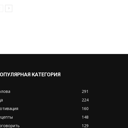
ОПУЛЯРНАЯ КАТЕГОРИЯ
олова
291
да
224
отивация
160
ецепты
148
оговорить
129