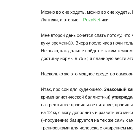
Можно во сне ходить, можно во сне худеть.
Лунтики, а вторые –
PuzaNet
-ики.
Мне второй день хочется спать потому, что
кучу времени🕜. Вчера после часа ночи толь
Не знаю, как дальше пойдет с таким темпом,
достигну нормы в 75 кг, я планирую вести э
Насколько же это мощное средство самоорг
Итак, про сон для худеющего.
Знакомый к
криминалистической баллистики)
утвержда
на трех китах: правильное питание, правил
на 12 кг, я могу дополнить и развить его м
(=похудение) базируется на тех же самых м
тренировками для человека с ожирением мож