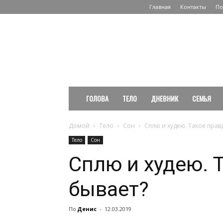
Главная
Контакты
По
PuzaNet.
Сайт
о
здоровье
и
здоровом
образе
ГОЛОВА
ТЕЛО
ДНЕВНИК
СЕМЬЯ
жизни
Домой
Тело
Сон
Сплю и худею. Такое прав
Тело
Сон
Сплю и худею. 
бывает?
По
Денис
-
12.03.2019