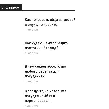
Популярное
Как покрасить яйца в луковой
шелухе, но красиво
17.04.2020
Как худеющему победить
постоянный голод?
11.03.2019
В чем секрет абсолютно
любого рецепта для
похудения?
11.03.2019
4 продукта, на которых я
похудел на 36 кг и
нормализовал...
16.07.2019