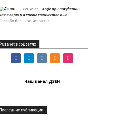
Кофе при похудении:
Денис
on
как я варю и в каком количестве пью
Спасибо большое, исправлю
Puzanet в соцсетях
facebook
telegram
vkontakte
odnoklassniki
instagram
Наш канал ДЗЕН
Последние публикации