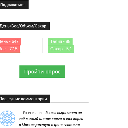
День/Вес/Объем/Сахар
День - 647
Талия - 88
Вес - 77,5
Сахар - 5,1
Пройти опрос
Последние комментарии
В кого вырастет за
Евгения
on
год милый щенок корги и как корги
в Москве растут в цене. Фото по