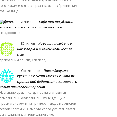
греческий? От настоящего греческого омлета,
того, каким его я ела в разных местах Греции, там
только яйца.
Кофе при похудении:
Денис
on
как я варю и в каком количестве пью
На здоровье!
Кофе при похудении:
Юлия
on
как я варю и в каком количестве
пью
прекрасный рецепт, Спасибо,
Новая Золушка
Светлана
on
будет плюс-сайз моделью. Это не
ирония над бодипозитивщицами, а
новый диснеевский проект
Наступило время, когда норма становится
осмеянной и оплеванной. Эту тенденцию
просматриваем и на примере певцов и артистов-
всякой "богемы". Само это слово уже становится
ругательным для нормального че…