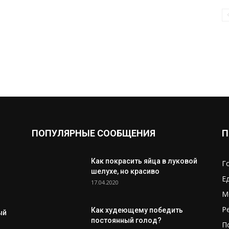
ПОПУЛЯРНЫЕ СООБЩЕНИЯ
П
Как покрасить яйца в луковой
Г
шелухе, но красиво
Е
17.04.2020
М
Р
Как худеющему победить
ый
постоянный голод?
П