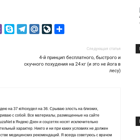
ssniki
l
K
Viber
Skype
Telegram
Mail.Ru
LiveJournal
Отправить
Следующая статья
4-й принцип бесплатного, быстрого и
скучного похудения на 24 кг (и это не йога в
лесу)
дею на 37 кг/похудел на 36. Срываю злость на близких,
ариваю с собой. Все материалы, размещенные на сайте
PuzaNet в Яндекс-Дзен и соцсетях носят исключительно
льный характер. Никто и ни при каких условиях не должен
естве медицинских рекомендаций. Я всегда советуюсь с врачом