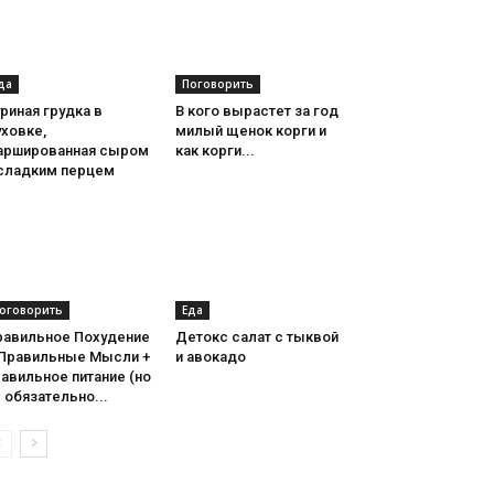
да
Поговорить
риная грудка в
В кого вырастет за год
ховке,
милый щенок корги и
аршированная сыром
как корги...
 сладким перцем
оговорить
Еда
равильное Похудение
Детокс салат с тыквой
 Правильные Мысли +
и авокадо
авильное питание (но
 обязательно...