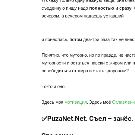
Я скажу только одну важную вещь, она очеви
съеденную пищу надо
полностью и сразу
.
вечером, а вечером падаешь уставший
и понеслась, потом два-три раза так не вне
Понятно, что муторно, но по правде, не нас
муторности и остаться навеки с жиром или п
освободиться от жира и стать здоровым?
То-то и оно.
Здесь моя
мотивация
. Здесь моё
Оглавлени
✅Puza
Net.Net.
Съел – занёс.