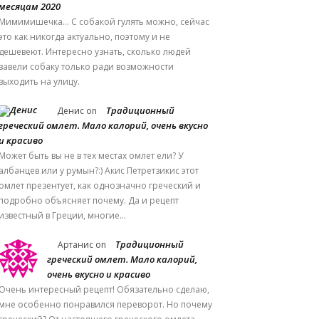
месяцам 2020
Мимимишечка... С собакой гулять можно, сейчас
это как никогда актуально, поэтому и не
дешевеют. Интересно узнать, сколько людей
завели собаку только ради возможности
выходить на улицу.
Традиционный
Денис
on
греческий омлет. Мало калорий, очень вкусно
и красиво
Может быть вы не в тех местах омлет ели? У
албанцев или у румын?:) Акис Петретзикис этот
омлет презентует, как однозначно греческий и
подробно объясняет почему. Да и рецепт
известный в Греции, многие…
Традиционный
Артанис
on
греческий омлет. Мало калорий,
очень вкусно и красиво
Очень интересный рецепт! Обязательно сделаю,
мне особенно понравился переворот. Но почему