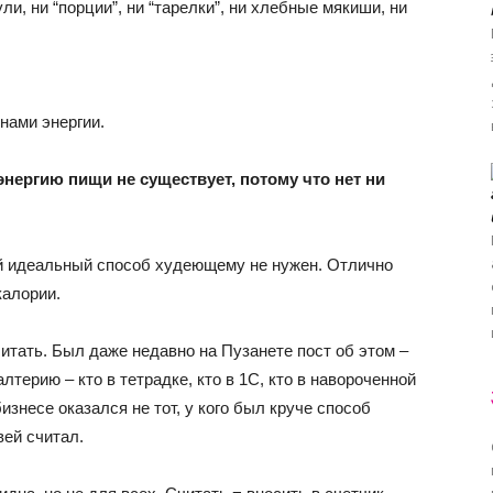
ули, ни “порции”, ни “тарелки”, ни хлебные мякиши, ни
нами энергии.
нергию пищи не существует, потому что нет ни
ой идеальный способ худеющему не нужен. Отлично
калории.
считать. Был даже недавно на Пузанете пост об этом –
лтерию – кто в тетрадке, кто в 1С, кто в навороченной
знесе оказался не тот, у кого был круче способ
вей считал.