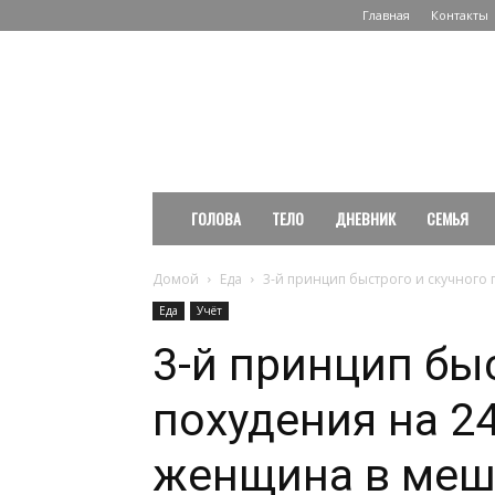
Главная
Контакты
PuzaNet.
Сайт
о
здоровье
и
здоровом
образе
ГОЛОВА
ТЕЛО
ДНЕВНИК
СЕМЬЯ
жизни
Домой
Еда
3-й принцип быстрого и скучного по
Еда
Учёт
3-й принцип бы
похудения на 24
женщина в меш