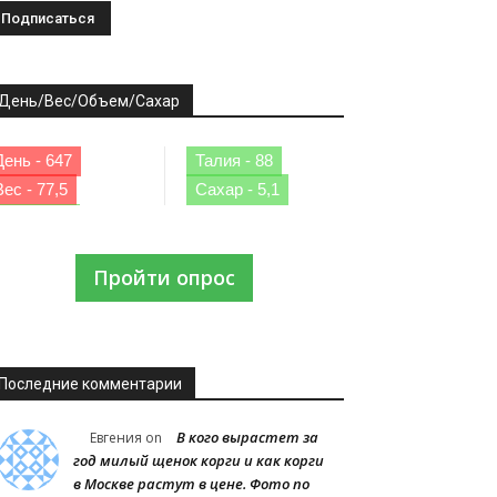
День/Вес/Объем/Сахар
День - 647
Талия - 88
Вес - 77,5
Сахар - 5,1
Пройти опрос
Последние комментарии
В кого вырастет за
Евгения
on
год милый щенок корги и как корги
в Москве растут в цене. Фото по