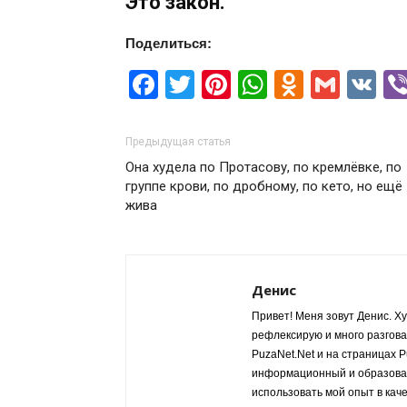
Это закон.
Поделиться:
Facebook
Twitter
Pinterest
WhatsApp
Odnokla
Gmai
V
Предыдущая статья
Она худела по Протасову, по кремлёвке, по
группе крови, по дробному, по кето, но ещё
жива
Денис
Привет! Меня зовут Денис. Ху
рефлексирую и много разгов
PuzaNet.Net и на страницах 
информационный и образовате
использовать мой опыт в кач