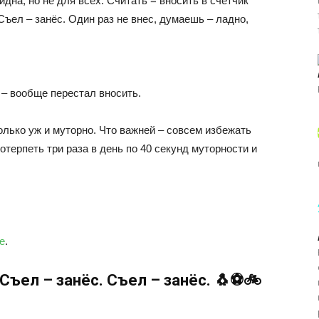
дна, но не для всех. Считать = вносить в счетчик
 Съел – занёс. Один раз не внес, думаешь – ладно,
с – вообще перестал вносить.
только уж и муторно. Что важней – совсем избежать
отерпеть три раза в день по 40 секунд муторности и
е
.
 Съел – занёс. Съел – занёс. 🐧⚽🚲