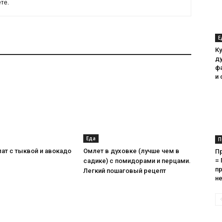
ете.
Е
Ку
ду
ф
и
Еда
П
ат с тыквой и авокадо
Омлет в духовке (лучше чем в
П
=
садике) с помидорами и перцами.
пр
Легкий пошаговый рецепт
не