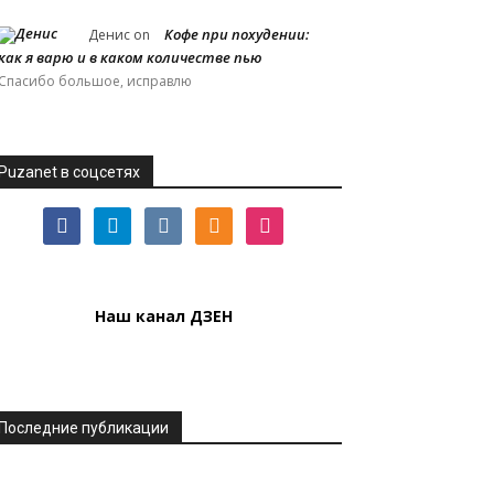
Кофе при похудении:
Денис
on
как я варю и в каком количестве пью
Спасибо большое, исправлю
Puzanet в соцсетях
facebook
telegram
vkontakte
odnoklassniki
instagram
Наш канал ДЗЕН
Последние публикации