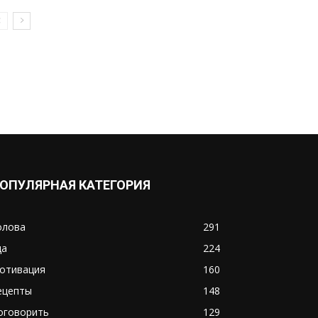
ОПУЛЯРНАЯ КАТЕГОРИЯ
олова
291
да
224
отивация
160
ецепты
148
оговорить
129