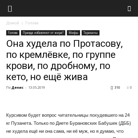
Домой
Голова
Голова
Правда избавляют от жира?
Мифы
Тараканы
Она худела по Протасову,
по кремлёвке, по группе
крови, по дробному, по
кето, но ещё жива
По
Денис
-
13.05.2019
310
0
Курсивом будет вопрос читательницы похудевшего на 24
кг Пузанета. Только по Диете Бурановских Бабушек (ДББ)
не худела ещё ни она сама, ни её муж, но я думаю, что