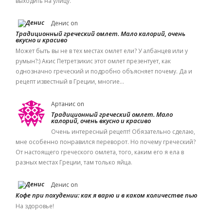
выходить на улицу.
Денис
on
Традиционный греческий омлет. Мало калорий, очень
вкусно и красиво
Может быть вы не в тех местах омлет ели? У албанцев или у
румын?:) Акис Петретзикис этот омлет презентует, как
однозначно греческий и подробно объясняет почему. Да и
рецепт известный в Греции, многие…
Артанис
on
Традиционный греческий омлет. Мало
калорий, очень вкусно и красиво
Очень интересный рецепт! Обязательно сделаю,
мне особенно понравился переворот. Но почему греческий?
От настоящего греческого омлета, того, каким его я ела в
разных местах Греции, там только яйца.
Денис
on
Кофе при похудении: как я варю и в каком количестве пью
На здоровье!