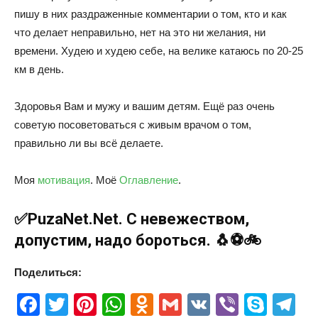
пишу в них раздраженные комментарии о том, кто и как
что делает неправильно, нет на это ни желания, ни
времени. Худею и худею себе, на велике катаюсь по 20-25
км в день.
Здоровья Вам и мужу и вашим детям. Ещё раз очень
советую посоветоваться с живым врачом о том,
правильно ли вы всё делаете.
Моя
мотивация
. Моё
Оглавление
.
✅Puza
Net.Net
. С невежеством,
допустим, надо бороться. 🐧⚽🚲
Поделиться:
Facebook
Twitter
Pinterest
WhatsApp
Odnoklassniki
Gmail
VK
Viber
Skyp
T