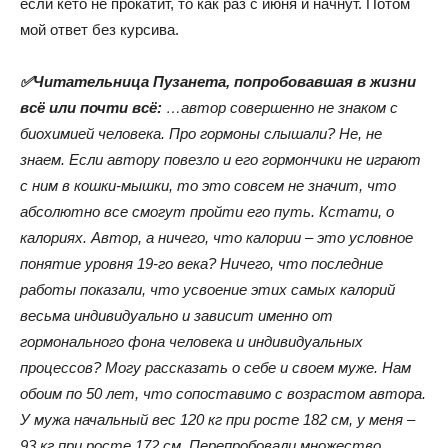
если кето не прокатит, то как раз с июня и начнут. Потом
мой ответ без курсива.
✅Читательница Пузанета, попробовавшая в жизни
всё или почти всё:
…автор совершенно не знаком с
биохимией человека. Про гормоны слышали? Не, не
знаем. Если автору повезло и его гормончики не играют
с ним в кошки-мышки, то это совсем не значит, что
абсолютно все смогут пройти его путь. Кстати, о
калориях. Автор, а ничего, что калории – это условное
понятие уровня 19-го века? Ничего, что последние
работы показали, что усвоение этих самых калорий
весьма индивидуально и зависит именно от
гормонального фона человека и индивидуальных
процессов? Могу рассказать о себе и своем муже. Нам
обоим по 50 лет, что сопоставимо с возрастом автора.
У мужа начальный вес 120 кг при росте 182 см, у меня –
93 кг при росте 172 см. Перепробовали множество