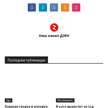
facebook
telegram
vkontakte
odnoklassniki
instagram
Наш канал ДЗЕН
Последние публикации
Еда
Поговорить
Куриная грудка в духовке,
В кого вырастет за год