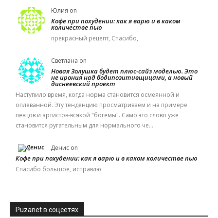
Юлия
on
Кофе при похудении: как я варю и в каком
количестве пью
прекрасный рецепт, Спасибо,
Светлана
on
Новая Золушка будет плюс-сайз моделью. Это
не ирония над бодипозитивщицами, а новый
диснеевский проект
Наступило время, когда норма становится осмеянной и
оплеванной. Эту тенденцию просматриваем и на примере
певцов и артистов-всякой "богемы". Само это слово уже
становится ругательным для нормального че…
Денис
on
Кофе при похудении: как я варю и в каком количестве пью
Спасибо большое, исправлю
Puzanet в соцсетях