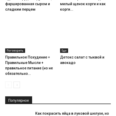
фаршированная сыром и
милый щенок корги и как
сладким перцем
корги...
Поговорить
Еда
Правильное Похудение =
Детокс салат с тыквой и
Правильные Мысли +
авокадо
правильное питание (но не
обязательно...
Популярное
Как покрасить яйца в луковой шелухе, но