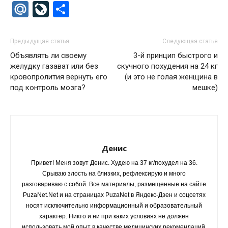
Mail.Ru
LiveJournal
Отправить
Предыдущая статья
Следующая статья
Объявлять ли своему
3-й принцип быстрого и
желудку газават или без
скучного похудения на 24 кг
кровопролития вернуть его
(и это не голая женщина в
под контроль мозга?
мешке)
Денис
Привет! Меня зовут Денис. Худею на 37 кг/похудел на 36.
Срываю злость на близких, рефлексирую и много
разговариваю с собой. Все материалы, размещенные на сайте
PuzaNet.Net и на страницах PuzaNet в Яндекс-Дзен и соцсетях
носят исключительно информационный и образовательный
характер. Никто и ни при каких условиях не должен
использовать мой опыт в качестве медицинских рекомендаций.