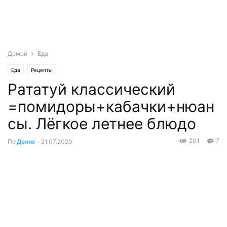
Домой
Еда
Еда
Рецепты
Рататуй классический
=помидоры+кабачки+нюан
сы. Лёгкое летнее блюдо
201
7
По
Денис
-
21.07.2020