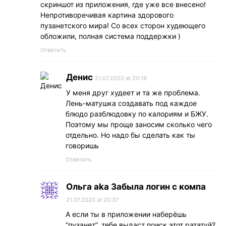
скриншот из приложения, где уже все внесено!
Непротиворечивая картина здорового
пузанетского мира! Со всех сторон худеющего
обложили, полная система поддержки )
Ответить
Денис
21.07.2020 at 20:19
У меня друг худеет и та же проблема.
Лень-матушка создавать под каждое
блюдо разблюдовку по калориям и БЖУ.
Поэтому мы проще заносим сколько чего
отдельно. Но надо бы сделать как ты
говоришь
Ответить
Ольга aka Забыла логин с компа
21.07.2020 at 20:37
А если ты в приложении наберёшь
“пузанет”, тебе выдаст поиск этот рататуй?